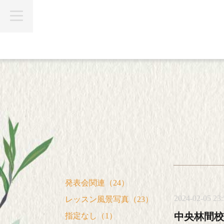
t
o
g
g
l
e
n
a
v
i
g
a
t
i
o
n
発表会関連（24）
2024-02-05 23:
レッスン風景写真（23）
中央林間校
指定なし（1）