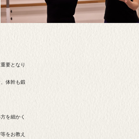
に重要となり
け、体幹も鍛
い方を細かく
密等をお教え