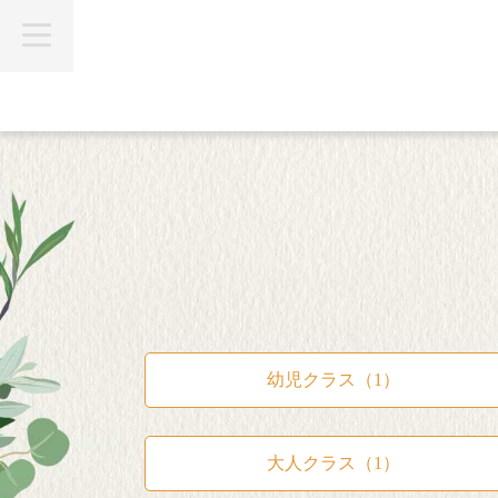
t
o
g
g
l
e
n
a
v
i
g
a
t
i
o
n
幼児クラス（1）
大人クラス（1）