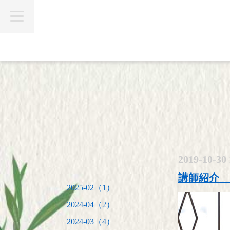
t
o
g
g
l
e
n
a
v
i
g
a
t
i
o
n
2019-10-30 
講師紹介 
2025-02（1）
2024-04（2）
2024-03（4）