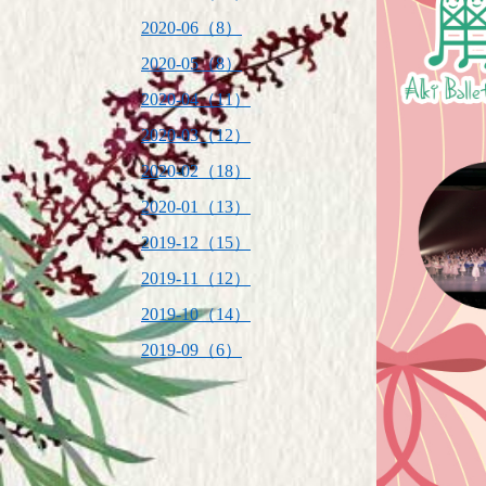
2020-06（8）
2020-05（8）
2020-04（11）
2020-03（12）
2020-02（18）
2020-01（13）
2019-12（15）
2019-11（12）
2019-10（14）
2019-09（6）