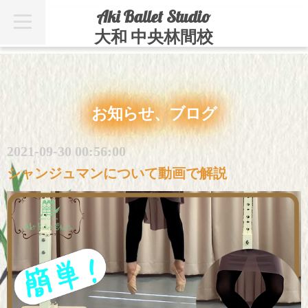
Aki Ballet Studio
t
o
大和 中央林間校
g
g
l
e
n
a
v
お知らせ、ブログ
i
g
a
t
2021-09-30 00:56:00
i
o
シャンジュマンについて動画で解説
n