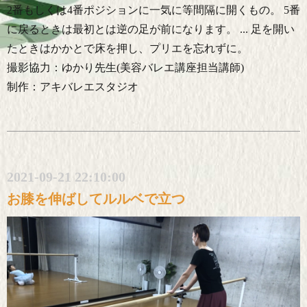
2番もしくは4番ポジションに一気に等間隔に開くもの。 5番
に戻るときは最初とは逆の足が前になります。 ... 足を開い
たときはかかとで床を押し、プリエを忘れずに。
撮影協力：ゆかり先生(美容バレエ講座担当講師)
制作：アキバレエスタジオ
2021-09-21 22:10:00
お膝を伸ばしてルルベで立つ