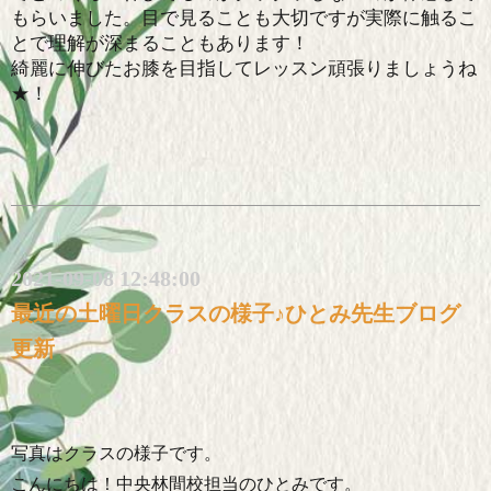
もらいました。目で見ることも大切ですが実際に触るこ
とで理解が深まることもあります！
綺麗に伸びたお膝を目指してレッスン頑張りましょうね
★
！
2021-09-08 12:48:00
最近の土曜日クラスの様子♪ひとみ先生ブログ
更新
写真はクラスの様子です。
こんにちは！中央林間校担当のひとみです。