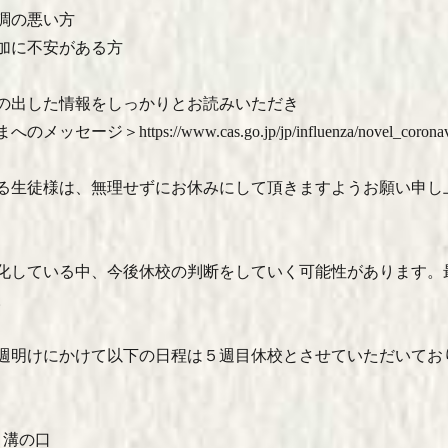
調の悪い方
加に不安がある方
の出した情報をしっかりとお読みいただき
セージ＞https://www.cas.go.jp/jp/influenza/novel_coronavir
る生徒様は、無理せずにお休みにして頂きますようお願い申し
化している中、今後休校の判断をしていく可能性があります。
。
週明けにかけて以下の日程は５週目休校とさせていただいてお
）溝の口