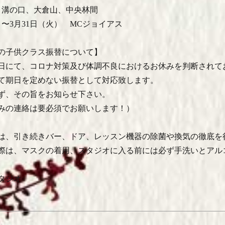
月）溝の口、大倉山、中央林間
）〜3月31日（火） MCジョイアス
の子供クラス振替について】
日にて、コロナ対策及び体調不良におけるお休みを判断されて
て期日を定めない振替として対応致します。
ず、その旨をお知らせ下さい。
みの連絡は要必須でお願いします！）
は、引き続きバー、ドア、レッスン機器の除菌や換気の徹底を
際は、マスクの着用、スタジオに入る前には必ず手洗いとアル
タジオ