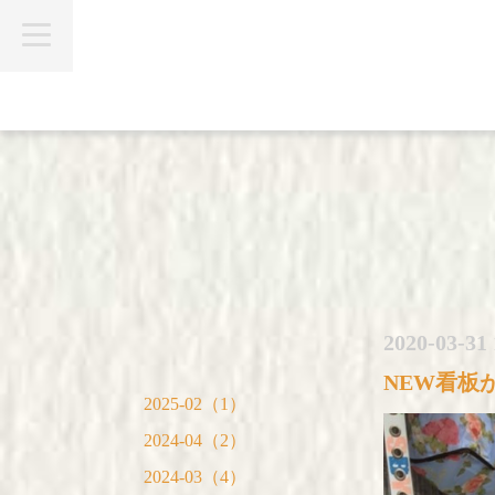
t
o
g
g
l
e
n
a
v
i
g
a
t
i
o
n
2020-03-31 
NEW看板
2025-02（1）
2024-04（2）
2024-03（4）