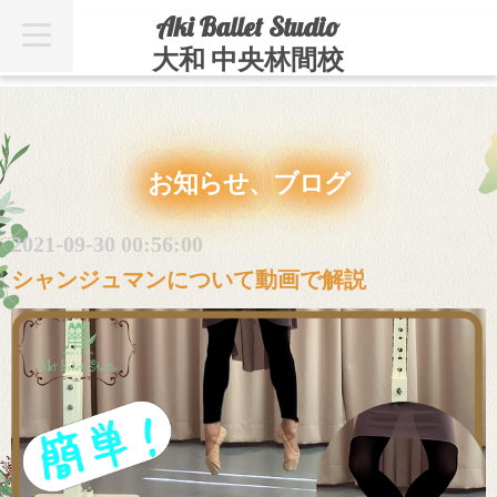
Aki Ballet Studio
t
o
大和 中央林間校
g
g
l
e
n
a
v
お知らせ、ブログ
i
g
a
t
2021-09-30 00:56:00
i
o
シャンジュマンについて動画で解説
n