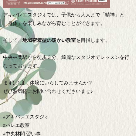
アキバレエスタジオでは、子供から大人まで「精神」と
「身体」を楽しみながら育むことができます。
そして、
地域密着型の暖かい教室
を目指します。
中央林間駅から徒歩３分、綺麗なスタジオでレッスンを行
なっております。
まずは1度、体験にいらしてみませんか？
ぜひお気軽にお問い合わせくださいませ♪
#アキバレエスタジオ
#バレエ教室
#中央林間 習い事