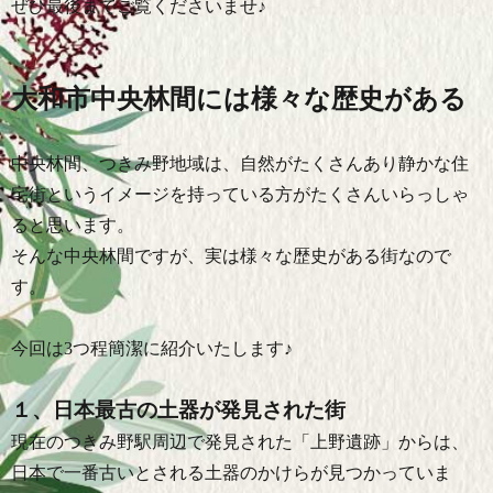
ぜひ最後までご覧くださいませ♪
大和市中央林間には様々な歴史がある
中央林間、つきみ野地域は、自然がたくさんあり静かな住
宅街というイメージを持っている方がたくさんいらっしゃ
ると思います。
そんな中央林間ですが、実は様々な歴史がある街なので
す。
今回は3つ程簡潔に紹介いたします♪
１、日本最古の土器が発見された街
現在のつきみ野駅周辺で発見された「上野遺跡」からは、
日本で一番古いとされる土器のかけらが見つかっていま