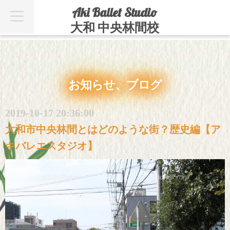
Aki Ballet Studio
t
o
大和 中央林間校
g
g
l
e
n
a
v
お知らせ、ブログ
i
g
a
t
2019-10-17 20:36:00
i
o
大和市中央林間とはどのような街？歴史編【ア
n
キバレエスタジオ】