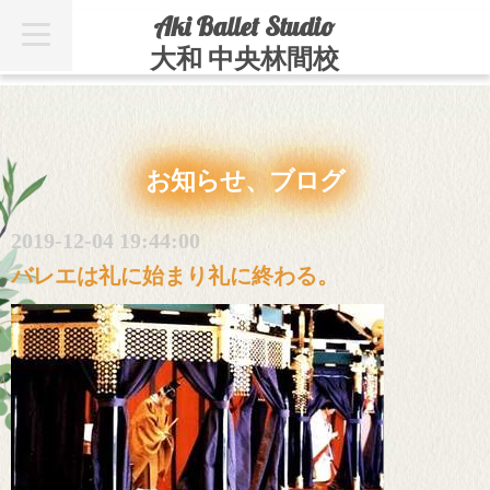
Aki Ballet Studio
t
o
大和 中央林間校
g
g
l
e
n
a
v
お知らせ、ブログ
i
g
a
t
2019-12-04 19:44:00
i
o
バレエは礼に始まり礼に終わる。
n