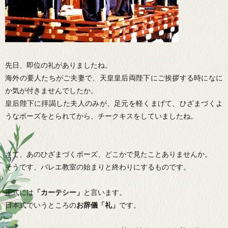
先日、即位の礼がありましたね。
海外の要人たちがご夫妻で、天皇皇后両陛下にご挨拶する時になに
か気が付きませんでしたか。
皇后陛下に拝謁した夫人のみが、足元を軽くまげて、ひざまづくよ
うなポーズをとられてから、チークキスをしていましたね。
さて、あのひざまづくポーズ、どこかで見たことありませんか。
そうです、バレエ教室の始まりと終わりにするものです。
正式には
「カーテシー」
と言います。
日本式でいうところの
お辞儀「礼」
です。