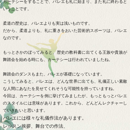
カーテシーをすることで、バレエも礼に始まり、また礼に終わると
いうことです。
柔道の歴史は、バレエよりも実は浅いものです。
だから、柔道よりも、礼に重きをおいた芸術的スポーツは、バレエ
なのです。
もっとさかのぼってみると、歴史の教科書に出てくる王族や貴族が
舞踏会を始める時にも、カーテシーは行われていましたね。
舞踏会のダンスもまた、バレエが基礎になっています。
こうしてみると、バレエは、どんな世界に出ても、礼儀正しい素敵
な人間にあなたを見せてくれそうな可能性を持っていますね。
今回は、カーテシーを例に挙げてみましたが、もっともっとバレエ
のスタイルには意味があります。これから、どんどんレクチャーし
ていきたいと思います。
バレエには様々な礼儀作法があります。
レッスン挨拶、舞台での作法、