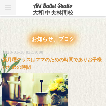
Aki Ballet Studio
t
o
大和 中央林間校
g
g
l
e
n
a
v
お知らせ、ブログ
i
g
a
t
2020-01-10 03:59:00
i
o
新月曜クラスはママのための時間でありお子様
n
のための時間