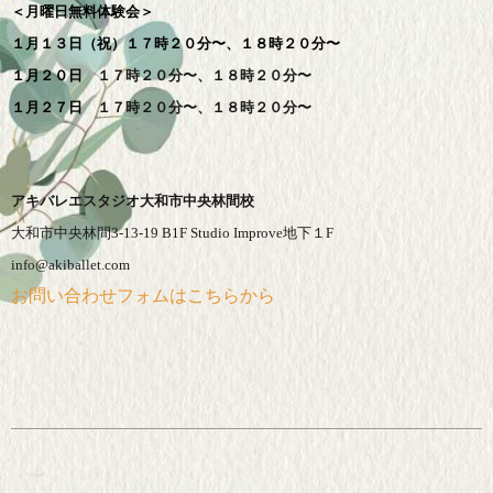
＜月曜日無料体験会＞
１月１３日（祝）１７時２０分〜、
１８時２０分〜
１月２０日
１７時２０分〜、
１８時２０分〜
１月２７日
１７時２０分〜、
１８時２０分〜
アキバレエスタジオ大和市中央林間校
大和市中央林間3-13-19 B1F Studio Improve地下１F
info@akiballet.com
お問い合わせフォムはこちらから