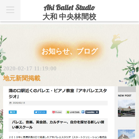
Aki Ballet Studio
t
o
大和 中央林間校
g
g
l
e
n
a
v
お知らせ、ブログ
i
g
a
t
2020-02-17 11:19:00
i
o
地元新聞掲載
n