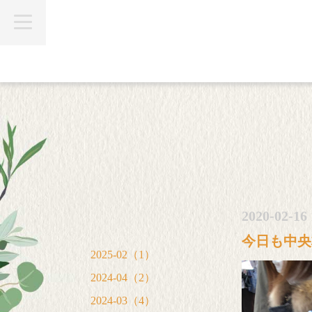
t
o
g
g
l
e
n
a
v
i
g
a
t
i
o
n
2020-02-16 
今日も中央
2025-02（1）
2024-04（2）
2024-03（4）