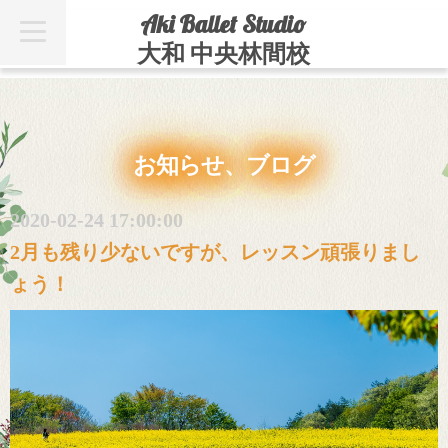
Aki Ballet Studio
t
o
大和 中央林間校
g
g
l
e
n
a
v
お知らせ、ブログ
i
g
a
t
2020-02-24 17:00:00
i
o
2月も残り少ないですが、レッスン頑張りまし
n
ょう！