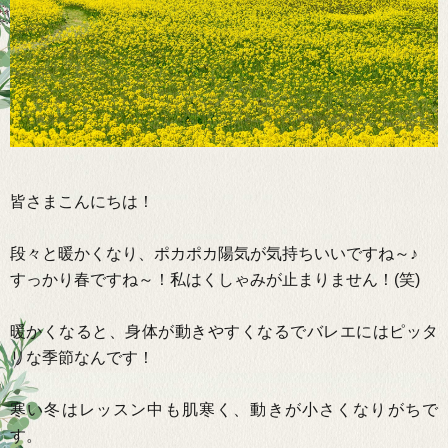
皆さまこんにちは！
段々と暖かくなり、ポカポカ陽気が気持ちいいですね～♪
すっかり春です
ね～！私はくしゃみが止まりません！
(
笑
)
暖かくなると、身体が動きやすくなるでバレエにはピッタ
リな季節なんです！
寒い冬はレッスン中も肌寒く、動きが小さくなりがちで
す。