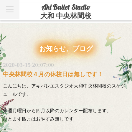
Aki Ballet Studio
t
o
大和 中央林間校
g
g
l
e
n
a
v
お知らせ、ブログ
i
g
a
t
2020-03-15 20:07:00
i
o
中央林間校４月の休校日は無しです！
n
こんにちは、アキバレエスタジオ大和中央林間校のスケジ
ュールです。
来週月曜日から四月以降のカレンダー配布します。
ひとまず四月はおやすみ無しです！