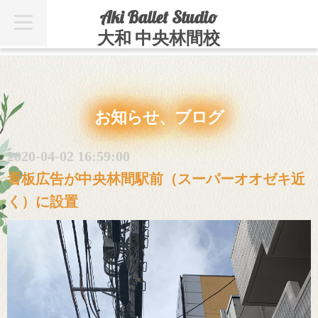
Aki Ballet Studio
t
o
大和 中央林間校
g
g
l
e
n
a
v
お知らせ、ブログ
i
g
a
t
2020-04-02 16:59:00
i
o
看板広告が中央林間駅前（スーパーオオゼキ近
n
く）に設置