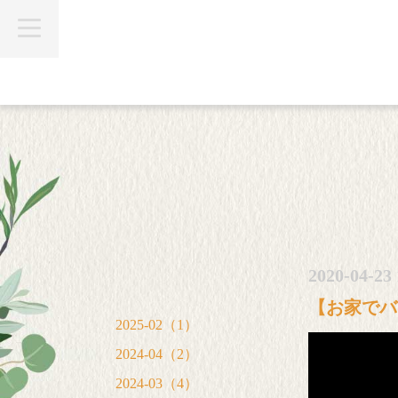
t
o
g
g
l
e
n
a
v
i
g
a
t
i
o
n
2020-04-23 
【お家でバ
2025-02（1）
2024-04（2）
2024-03（4）