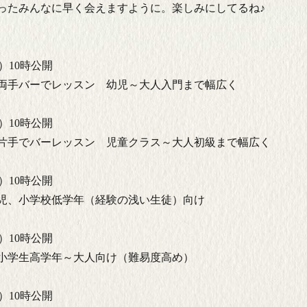
ったみんなに早く会えますように。楽しみにしてるね♪
水）10時公開
両手バーでレッスン 幼児～大人入門まで幅広く
日）10時公開
片手でバーレッスン 児童クラス～大人初級まで幅広く
木）10時公開
児、小学校低学年（経験の浅い生徒）向け
月）10時公開
小学生高学年～大人向け（難易度高め）
木）10時公開