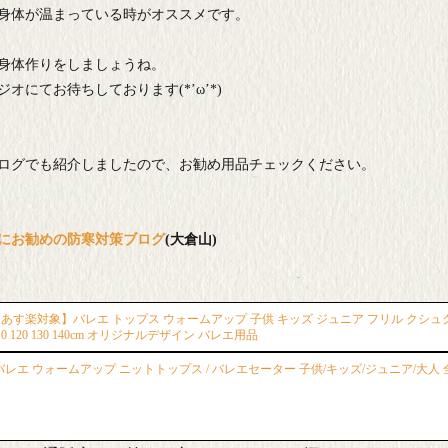
身体が温まっている時がオススメです。
身体作りをしましょうね。
ジオにてお待ちしております
(*’
ω
’*)
ログでも紹介しましたので、お勧め用品チェックください。
にお勧めの防寒対策ブログ
(大倉山)
あす楽対象】バレエ トップス ウォームアップ 子供 キッズ ジュニア フリル クシュク
10 120 130 140cm オリジナルデザイン バレエ用品
バレエ ウォームアップ ニットトップス / バレエセーター 子供/キッズ/ジュニア/大人 全5色