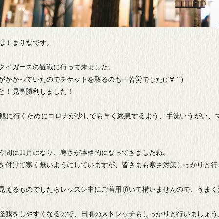
は！まりなです。
タイガースの観戦に行って来ました。
がかかっていたのでチケットを取るのも一苦労でした
(;
´∀｀
)
と！見事勝利しました！
戦に行くためにコロナが少しでも早く終息するよう、手洗いうがい、
う間に
11
月になり、寒さが本格的になってきましたね。
を付けて寒く無いようにしていますが、皆さまも寒さ対策しっかりと行
見えるものでしたらレッスン中にご着用頂いて構いませんので、うまく
怪我をしやすくなるので、日頃のストレッチもしっかりと行いましょう