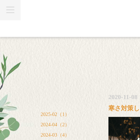
t
o
g
g
l
e
n
a
v
i
g
a
t
i
o
n
2020-11-08 
寒さ対策し
2025-02（1）
2024-04（2）
2024-03（4）