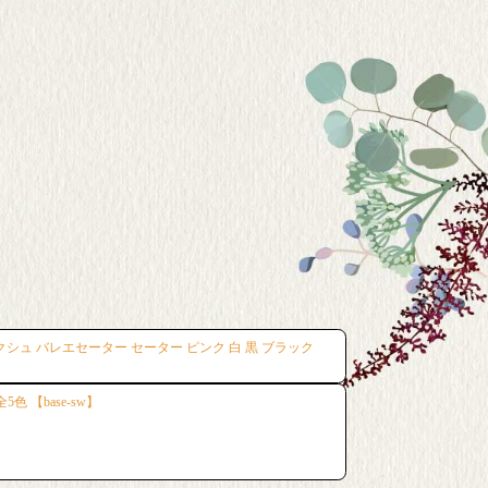
シュ バレエセーター セーター ピンク 白 黒 ブラック
 【base-sw】