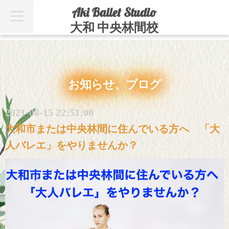
Aki Ballet Studio
t
o
大和 中央林間校
g
g
l
e
n
a
v
お知らせ、ブログ
i
g
a
t
2021-08-15 22:51:00
i
o
大和市または中央林間に住んでいる方へ 「大
n
人バレエ」をやりませんか？