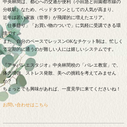
中央林間は、都心への交通が便利（小田急と田園都市線の
分岐駅）なため、ベッドタウンとしての人気が高まり、
近年は若い家族（世帯）が飛躍的に増えたエリア。
「仕事帰り」「お買い物のついで」に気軽に受講できる環
境です。
また、自分のペースでレッスンOKなチケット制は、忙しく
て定期的に通うのが難しい人には嬉しいシステムです。
『アキバレエスタジオ』中央林間校の「バレエ教室」で、
体力増強、ストレス発散、美への挑戦を考えてみません
か？
ちょっとでも興味があれば、一度見学に来てくださいね！
お問い合わせはこちら