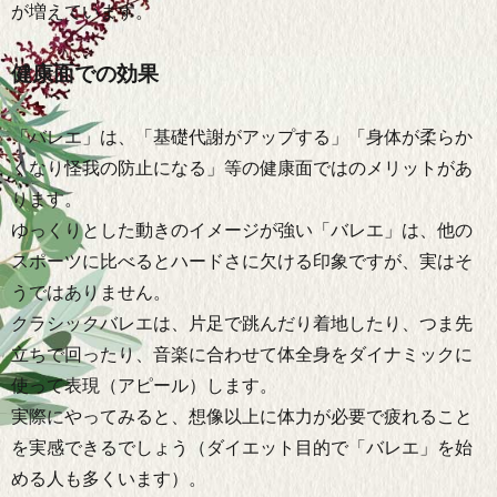
が増えています。
健康面での効果
「バレエ」は、「基礎代謝がアップする」「身体が柔らか
くなり怪我の防止になる」等の健康面ではのメリットがあ
ります。
ゆっくりとした動きのイメージが強い「バレエ」は、他の
スポーツに比べるとハードさに欠ける印象ですが、実はそ
うではありません。
クラシックバレエは、片足で跳んだり着地したり、つま先
立ちで回ったり、音楽に合わせて体全身をダイナミックに
使って表現（アピール）します。
実際にやってみると、想像以上に体力が必要で疲れること
を実感できるでしょう（ダイエット目的で「バレエ」を始
める人も多くいます）。