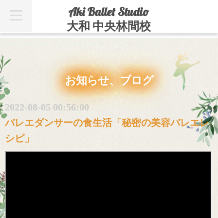
Aki Ballet Studio
t
o
大和 中央林間校
g
g
l
e
n
a
v
お知らせ、ブログ
i
g
a
t
2022-08-05 00:56:00
i
o
バレエダンサーの食生活「秘密の美容バレエレ
n
シピ」