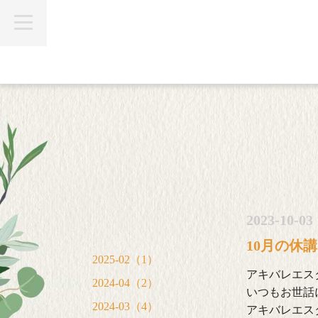
t
o
g
g
l
e
n
a
v
i
g
a
t
i
o
n
2023-10-03 
10月の休
2025-02（1）
アキバレエス
2024-04（2）
いつもお世話
2024-03（4）
アキバレエス