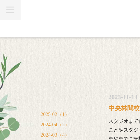
t
o
g
g
l
e
n
a
v
i
g
a
t
i
o
n
2023-11-13 
中央林間校
2025-02（1）
スタジオまで
2024-04（2）
ことやスタジ
2024-03（4）
車や車でご来