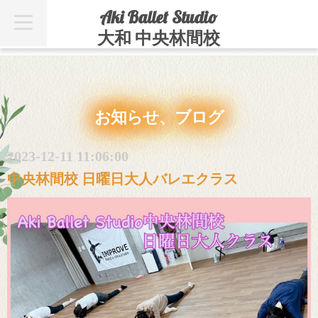
Aki Ballet Studio
t
o
大和 中央林間校
g
g
l
e
n
a
v
お知らせ、ブログ
i
g
a
t
2023-12-11 11:06:00
i
o
中央林間校 日曜日大人バレエクラス
n